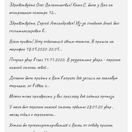
Здравствуйте Олег Валентинович! Катя С. была у Вас на
контрольном осмотре 12…
Здравствуйте, Сергей Алесандрович! Из-за голодных болей был
госпитализирован в…
Всем привет! Хочу поделиться своим опытом. Я пришла на
марафон 18.09.2020-20.09…
Получил удар в глаз 14.11.2020. В результате удара - перелом
нижней стенки левой…
Должны были прийти к Вам в апреле для записи на плановую
операцию, но в связи с…
Можно тоже приобрести у вас присоску для снятия протеза
У меня был перелом нижней стенки орбиты 28.01.20 удар ,
месяц ходил с переломом…
Хотели бы проконсультироваться с Вами по поводу приема