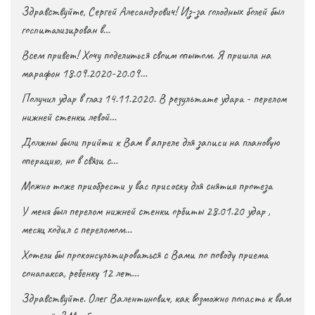
Здравствуйте, Сергей Алесандрович! Из-за голодных болей был
госпитализирован в…
Всем привет! Хочу поделиться своим опытом. Я пришла на
марафон 18.09.2020-20.09…
Получил удар в глаз 14.11.2020. В результате удара - перелом
нижней стенки левой…
Должны были прийти к Вам в апреле для записи на плановую
операцию, но в связи с…
Можно тоже приобрести у вас присоску для снятия протеза
У меня был перелом нижней стенки орбиты 28.01.20 удар ,
месяц ходил с переломом…
Хотели бы проконсультироваться с Вами по поводу приема
сонапакса, ребенку 12 лет…
Здравствуйте. Олег Валентинович, как возможно попасть к вам