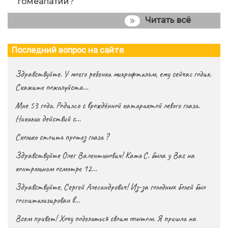
гомеапатии?
Читать всё
Последний вопрос на сайте
Здравствуйте. У моего ребенка микрофтальм, ему сейчас годик.
Скажите пожалуйста…
Мне 53 года. Родился с врождённой катарактой левого глаза.
Никаких действий с…
Сколько стоить протез глаза ?
Здравствуйте Олег Валентинович! Катя С. была у Вас на
контрольном осмотре 12…
Здравствуйте, Сергей Алесандрович! Из-за голодных болей был
госпитализирован в…
Всем привет! Хочу поделиться своим опытом. Я пришла на