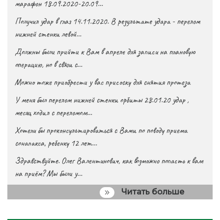
марафон 18.09.2020-20.09…
Получил удар в глаз 14.11.2020. В результате удара - перелом
нижней стенки левой…
Должны были прийти к Вам в апреле для записи на плановую
операцию, но в связи с…
Можно тоже приобрести у вас присоску для снятия протеза
У меня был перелом нижней стенки орбиты 28.01.20 удар ,
месяц ходил с переломом…
Хотели бы проконсультироваться с Вами по поводу приема
сонапакса, ребенку 12 лет…
Здравствуйте. Олег Валентинович, как возможно попасть к вам
на приём? Мы были у…
Читать больше