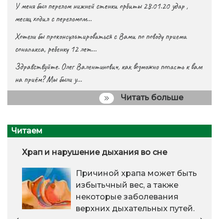
У меня был перелом нижней стенки орбиты 28.01.20 удар ,
месяц ходил с переломом…
Хотели бы проконсультироваться с Вами по поводу приема
сонапакса, ребенку 12 лет…
Здравствуйте. Олег Валентинович, как возможно попасть к вам
на приём? Мы были у…
Читать больше
Читаем
Храп и нарушение дыхания во сне
Причиной храпа может быть
избытьчный вес, а также
некоторые заболевания
верхних дыхательных путей.