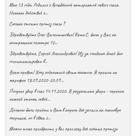
Мне 53 года. Родился с врождённой катарактой левого глаза.
Никаких действий с…
Сколько стоить протез глаза ?
Здравствуйте Олег Валентинович! Катя С. была у Вас на
контрольном осмотре 12…
Здравствуйте, Сергей Алесандрович! Из-за голодных болей был
госпитализирован в…
Всем привет! Хочу поделиться своим опытом. Я пришла на
марафон 18.09.2020-20.09…
Получил удар в глаз 14.11.2020. В результате удара - перелом
нижней стенки левой…
Должны были прийти к Вам в апреле для записи на плановую
операцию, но в связи с…
Можно тоже приобрести у вас присоску для снятия протеза