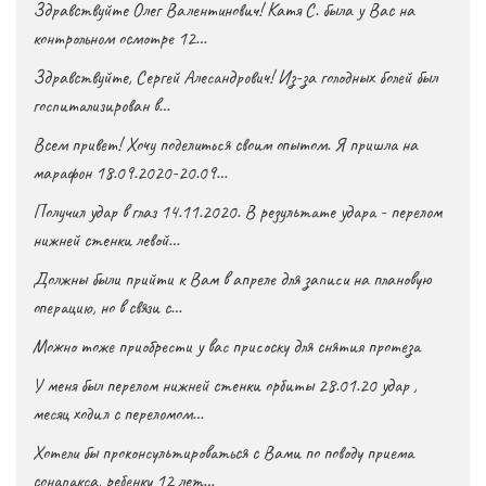
Здравствуйте Олег Валентинович! Катя С. была у Вас на
контрольном осмотре 12…
Здравствуйте, Сергей Алесандрович! Из-за голодных болей был
госпитализирован в…
Всем привет! Хочу поделиться своим опытом. Я пришла на
марафон 18.09.2020-20.09…
Получил удар в глаз 14.11.2020. В результате удара - перелом
нижней стенки левой…
Должны были прийти к Вам в апреле для записи на плановую
операцию, но в связи с…
Можно тоже приобрести у вас присоску для снятия протеза
У меня был перелом нижней стенки орбиты 28.01.20 удар ,
месяц ходил с переломом…
Хотели бы проконсультироваться с Вами по поводу приема
сонапакса, ребенку 12 лет…