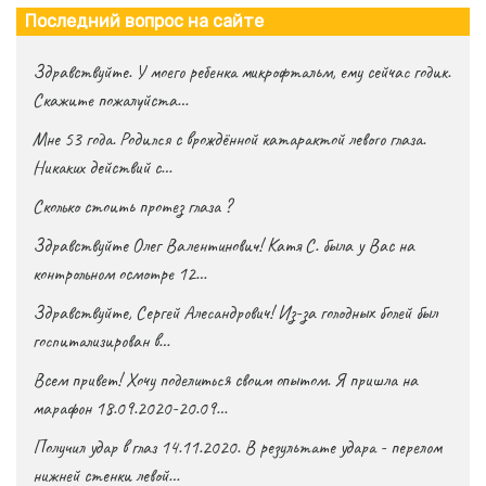
Последний вопрос на сайте
Здравствуйте. У моего ребенка микрофтальм, ему сейчас годик.
Скажите пожалуйста…
Мне 53 года. Родился с врождённой катарактой левого глаза.
Никаких действий с…
Сколько стоить протез глаза ?
Здравствуйте Олег Валентинович! Катя С. была у Вас на
контрольном осмотре 12…
Здравствуйте, Сергей Алесандрович! Из-за голодных болей был
госпитализирован в…
Всем привет! Хочу поделиться своим опытом. Я пришла на
марафон 18.09.2020-20.09…
Получил удар в глаз 14.11.2020. В результате удара - перелом
нижней стенки левой…