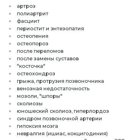
артроз
полиартрит
фасциит
периостит и энтезопатия
остеопения
остеопороз
после переломов
после замены суставов
"косточка"
остеохондроз
грыжа, протрузия позвоночника
венозная недостаточность
мозоли, "шпоры"
сколиозы
юношеский сколиоз, гиперлордоз
синдром позвоночной артерии
гипоксия мозга
невралгия (ишиас, кокцигодиния)