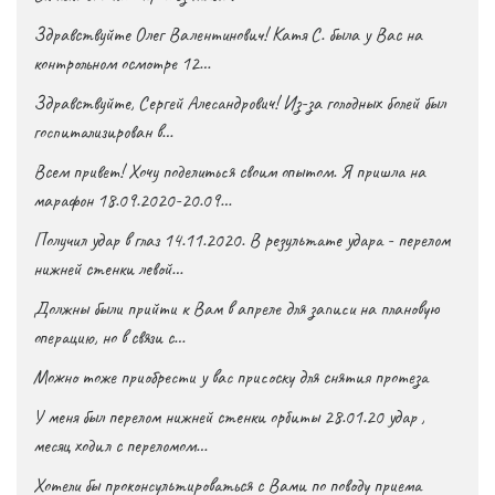
Здравствуйте Олег Валентинович! Катя С. была у Вас на
контрольном осмотре 12…
Здравствуйте, Сергей Алесандрович! Из-за голодных болей был
госпитализирован в…
Всем привет! Хочу поделиться своим опытом. Я пришла на
марафон 18.09.2020-20.09…
Получил удар в глаз 14.11.2020. В результате удара - перелом
нижней стенки левой…
Должны были прийти к Вам в апреле для записи на плановую
операцию, но в связи с…
Можно тоже приобрести у вас присоску для снятия протеза
У меня был перелом нижней стенки орбиты 28.01.20 удар ,
месяц ходил с переломом…
Хотели бы проконсультироваться с Вами по поводу приема