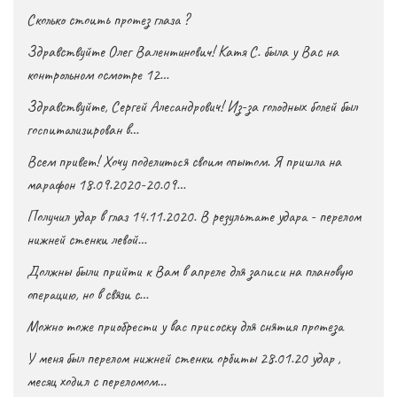
Сколько стоить протез глаза ?
Здравствуйте Олег Валентинович! Катя С. была у Вас на
контрольном осмотре 12…
Здравствуйте, Сергей Алесандрович! Из-за голодных болей был
госпитализирован в…
Всем привет! Хочу поделиться своим опытом. Я пришла на
марафон 18.09.2020-20.09…
Получил удар в глаз 14.11.2020. В результате удара - перелом
нижней стенки левой…
Должны были прийти к Вам в апреле для записи на плановую
операцию, но в связи с…
Можно тоже приобрести у вас присоску для снятия протеза
У меня был перелом нижней стенки орбиты 28.01.20 удар ,
месяц ходил с переломом…