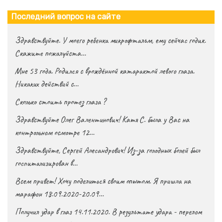
Последний вопрос на сайте
Здравствуйте. У моего ребенка микрофтальм, ему сейчас годик.
Скажите пожалуйста…
Мне 53 года. Родился с врождённой катарактой левого глаза.
Никаких действий с…
Сколько стоить протез глаза ?
Здравствуйте Олег Валентинович! Катя С. была у Вас на
контрольном осмотре 12…
Здравствуйте, Сергей Алесандрович! Из-за голодных болей был
госпитализирован в…
Всем привет! Хочу поделиться своим опытом. Я пришла на
марафон 18.09.2020-20.09…
Получил удар в глаз 14.11.2020. В результате удара - перелом