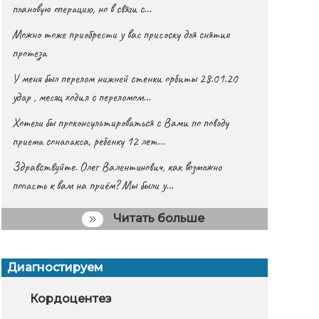
плановую операцию, но в связи с…
Можно тоже приобрести у вас присоску для снятия
протеза
У меня был перелом нижней стенки орбиты 28.01.20
удар , месяц ходил с переломом…
Хотели бы проконсультироваться с Вами по поводу
приема сонапакса, ребенку 12 лет…
Здравствуйте. Олег Валентинович, как возможно
попасть к вам на приём? Мы были у…
Читать больше
Диагностируем
гностика врожденных
Микропротезирование
Кордоцентез
Выбор инвал
Операти
УЗИ
оков развития плода
учетом габар