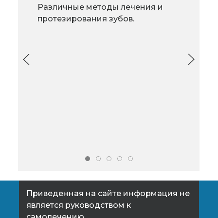
Различные методы лечения и
Очень часто,
Что
протезирования зубов.
чувствуя
пат
недомогание, мы
жен
убираем симптомы заболеваний,
нес
но от самого заболевания не
избавляемся, так как причина не
найдена.
Приведенная на сайте информация не
является руководством к
самолечению.