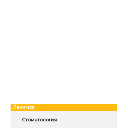
Лечимся
Функциональное
Стоматология
Диа
гемосканирование
пор