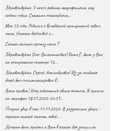
Здравствуйте. У моего ребенка микрофтальм, ему
сейчас годик. Скажите пожалуйста…
Мне 53 года. Родился с врождённой катарактой левого
глаза. Никаких действий с…
Сколько стоить протез глаза ?
Здравствуйте Олег Валентинович! Катя С. была у Вас
на контрольном осмотре 12…
Здравствуйте, Сергей Алесандрович! Из-за голодных
болей был госпитализирован в…
Всем привет! Хочу поделиться своим опытом. Я пришла
на марафон 18.09.2020-20.09…
Получил удар в глаз 14.11.2020. В результате удара -
перелом нижней стенки левой…
Должны были прийти к Вам в апреле для записи на