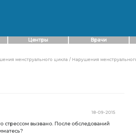
Центры
Врачи
шения менструального цикла
/ Нарушения менструального
18-09-2015
что стрессом вызвано. После обследований
ниматесь?