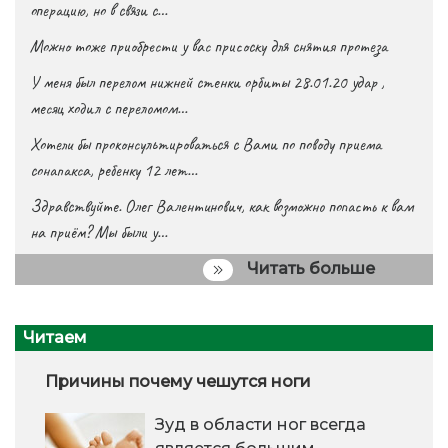
операцию, но в связи с…
Можно тоже приобрести у вас присоску для снятия протеза
У меня был перелом нижней стенки орбиты 28.01.20 удар ,
месяц ходил с переломом…
Хотели бы проконсультироваться с Вами по поводу приема
сонапакса, ребенку 12 лет…
Здравствуйте. Олег Валентинович, как возможно попасть к вам
на приём? Мы были у…
Читать больше
Читаем
Причины почему чешутся ноги
Зуд в области ног всегда