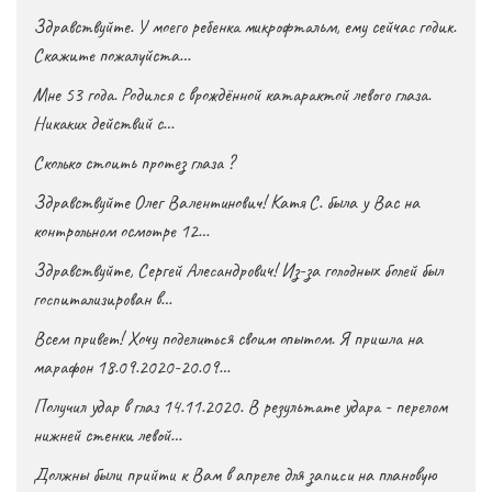
Здравствуйте. У моего ребенка микрофтальм, ему сейчас годик.
Скажите пожалуйста…
Мне 53 года. Родился с врождённой катарактой левого глаза.
Никаких действий с…
Сколько стоить протез глаза ?
Здравствуйте Олег Валентинович! Катя С. была у Вас на
контрольном осмотре 12…
Здравствуйте, Сергей Алесандрович! Из-за голодных болей был
госпитализирован в…
Всем привет! Хочу поделиться своим опытом. Я пришла на
марафон 18.09.2020-20.09…
Получил удар в глаз 14.11.2020. В результате удара - перелом
нижней стенки левой…
Должны были прийти к Вам в апреле для записи на плановую