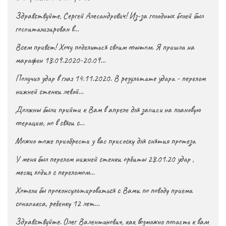
Здравствуйте, Сергей Алесандрович! Из-за голодных болей был
госпитализирован в…
Всем привет! Хочу поделиться своим опытом. Я пришла на
марафон 18.09.2020-20.09…
Получил удар в глаз 14.11.2020. В результате удара - перелом
нижней стенки левой…
Должны были прийти к Вам в апреле для записи на плановую
операцию, но в связи с…
Можно тоже приобрести у вас присоску для снятия протеза
У меня был перелом нижней стенки орбиты 28.01.20 удар ,
месяц ходил с переломом…
Хотели бы проконсультироваться с Вами по поводу приема
сонапакса, ребенку 12 лет…
Здравствуйте. Олег Валентинович, как возможно попасть к вам