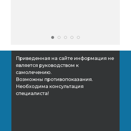
многие заболевания не
пло
проявляются сразу и могут
явл
достаточно долго находиться в
энц
организме, не вызывая
беспокойства.
Приведенная на сайте информация не
является руководством к
самолечению.
Возможны противопоказания.
Необходима консультация
специалиста!