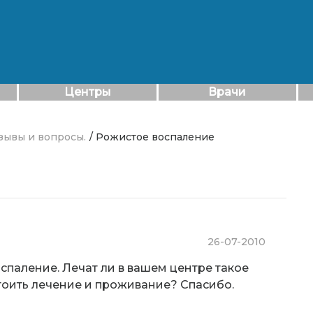
Центры
Врачи
тзывы и вопросы.
/ Рожистое воспаление
26-07-2010
спаление. Лечат ли в вашем центре такое
стоить лечение и проживание? Спасибо.