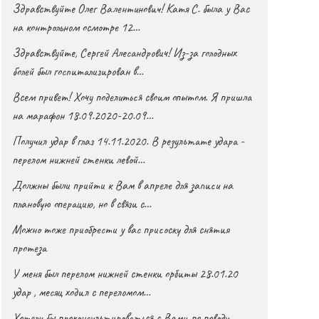
Здравствуйте Олег Валентинович! Катя С. была у Вас
на контрольном осмотре 12…
Здравствуйте, Сергей Алесандрович! Из-за голодных
болей был госпитализирован в…
Всем привет! Хочу поделиться своим опытом. Я пришла
на марафон 18.09.2020-20.09…
Получил удар в глаз 14.11.2020. В результате удара -
перелом нижней стенки левой…
Должны были прийти к Вам в апреле для записи на
плановую операцию, но в связи с…
Можно тоже приобрести у вас присоску для снятия
протеза
У меня был перелом нижней стенки орбиты 28.01.20
удар , месяц ходил с переломом…
Хотели бы проконсультироваться с Вами по поводу