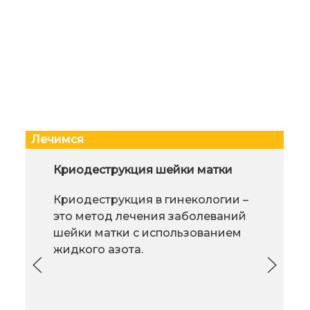
Лечимся
Мужское здоровье: осенняя
Криодеструкция шейки матки
Пер
профилактика отпускных
Криодеструкция в гинекологии –
Гип
"подарков"
это метод лечения заболеваний
пов
Для того, чтобы трудовые и
шейки матки с использованием
пер
семейные будни не омрачили
жидкого азота.
нер
радостных воспоминаний о
нов
проведенном отпуске,
наи
необходимо помнить о том, что
нар