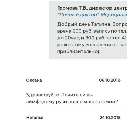
Громова Т.В., директор цент
"Личный доктор". Медицинс
Добрый день,Татьяна. Вопр
врача 600 руб, запись по тел.
до 20час; и 900 руб по тел 
рожестому воспалению - зат
приблизительно).
Оксана
06.10.2018
Здравствуйте. Лечите ли вы
лимфедему руки после мастэктомии?
Наталья
24.10.2015