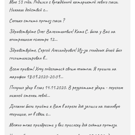
Мне 53 года. Родился с врождённой катарактой левого глаза.
Никаких действий с…
Сколько стоить протез глаза ?
Здравствуйте Олег Валентинович! Катя С. была у Вас на
контрольном осмотре 12…
Здравствуйте, Сергей Алесандрович! Из-за голодных болей был
госпитализирован в…
Всем привет! Хочу поделиться своим опытом. Я пришла на
марафон 18.09.2020-20.09…
Получил удар в глаз 14.11.2020. В результате удара - перелом
нижней стенки левой…
Должны были прийти к Вам в апреле для записи на плановую
операцию, но в связи с…
Можно тоже приобрести у вас присоску для снятия протеза