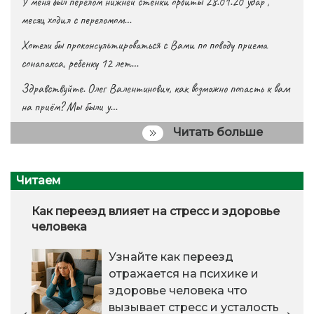
У меня был перелом нижней стенки орбиты 28.01.20 удар ,
месяц ходил с переломом…
Хотели бы проконсультироваться с Вами по поводу приема
сонапакса, ребенку 12 лет…
Здравствуйте. Олег Валентинович, как возможно попасть к вам
на приём? Мы были у…
Читать больше
Читаем
Как переезд влияет на стресс и здоровье
человека
Узнайте как переезд
отражается на психике и
здоровье человека что
вызывает стресс и усталость