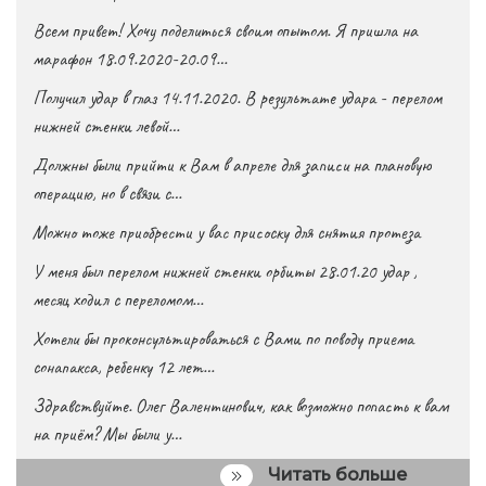
Всем привет! Хочу поделиться своим опытом. Я пришла на
марафон 18.09.2020-20.09…
Получил удар в глаз 14.11.2020. В результате удара - перелом
нижней стенки левой…
Должны были прийти к Вам в апреле для записи на плановую
операцию, но в связи с…
Можно тоже приобрести у вас присоску для снятия протеза
У меня был перелом нижней стенки орбиты 28.01.20 удар ,
месяц ходил с переломом…
Хотели бы проконсультироваться с Вами по поводу приема
сонапакса, ребенку 12 лет…
Здравствуйте. Олег Валентинович, как возможно попасть к вам
на приём? Мы были у…
Читать больше