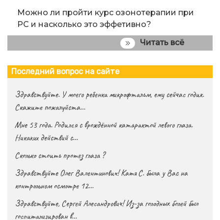
Можно ли пройти курс озонотерапии при
РС и насколько это эффетивно?
Читать всё
Последний вопрос на сайте
Здравствуйте. У моего ребенка микрофтальм, ему сейчас годик.
Скажите пожалуйста…
Мне 53 года. Родился с врождённой катарактой левого глаза.
Никаких действий с…
Сколько стоить протез глаза ?
Здравствуйте Олег Валентинович! Катя С. была у Вас на
контрольном осмотре 12…
Здравствуйте, Сергей Алесандрович! Из-за голодных болей был
госпитализирован в…