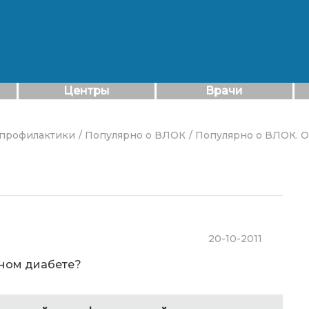
Центры
Врачи
 профилактики
/ Популярно о ВЛОК
/ Популярно о ВЛОК. 
20-10-2011
ном диабете?