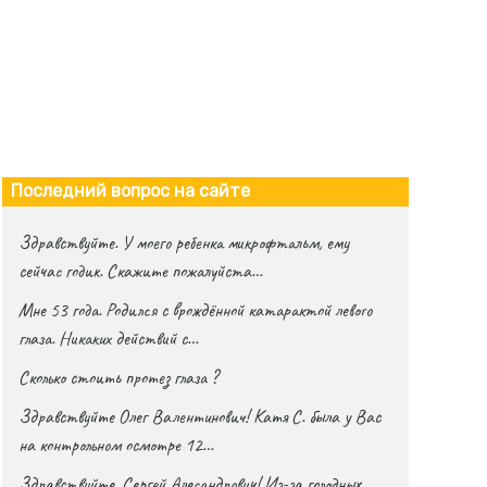
Последний вопрос на сайте
Здравствуйте. У моего ребенка микрофтальм, ему
сейчас годик. Скажите пожалуйста…
Мне 53 года. Родился с врождённой катарактой левого
глаза. Никаких действий с…
Сколько стоить протез глаза ?
Здравствуйте Олег Валентинович! Катя С. была у Вас
на контрольном осмотре 12…
Здравствуйте, Сергей Алесандрович! Из-за голодных