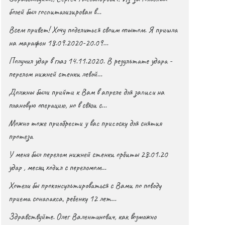
болей был госпитализирован в…
Всем привет! Хочу поделиться своим опытом. Я пришла
на марафон 18.09.2020-20.09…
Получил удар в глаз 14.11.2020. В результате удара -
перелом нижней стенки левой…
Должны были прийти к Вам в апреле для записи на
плановую операцию, но в связи с…
Можно тоже приобрести у вас присоску для снятия
протеза
У меня был перелом нижней стенки орбиты 28.01.20
удар , месяц ходил с переломом…
Хотели бы проконсультироваться с Вами по поводу
приема сонапакса, ребенку 12 лет…
Здравствуйте. Олег Валентинович, как возможно