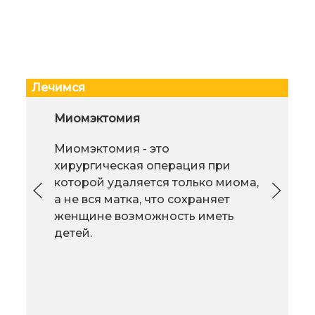
Лечимся
Редукционная маммопластика -
Миомэктомия
Пог
уменьшение размера груди
бол
Миомэктомия - это
Редукционная
хирургическая операция при
маммопластика -
которой удаляется только миома,
процедура
а не вся матка, что сохраняет
уменьшения размера груди
женщине возможность иметь
женщины хирургическим путем.
детей.
Почему же они идут на такой
при
шаг? Казалось бы чем больше,
тем красивее. Операция по
уменьшению груди проводится