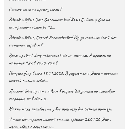
Сколько стоить протез глаза ?
Здравствуйте Олег Валентинович! Катя С. была у Вас на
контрольном осмотре 12…
Здравствуйте, Сергей Алесандрович! Из-за голодных болей был
госпитализирован в…
Всем привет! Хочу поделиться своим опытом. Я пришла на
марафон 18.09.2020-20.09…
Получил удар в глаз 14.11.2020. В результате удара - перелом
нижней стенки левой…
Должны были прийти к Вам в апреле для записи на плановую
операцию, но в связи с…
Можно тоже приобрести у вас присоску для снятия протеза
У меня был перелом нижней стенки орбиты 28.01.20 удар ,
месяц ходил с переломом…