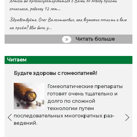
Хотели бы проконсультироваться с Вами по поводу приема
сонапакса, ребенку 12 лет…
Здравствуйте. Олег Валентинович, как возможно попасть к вам
на приём? Мы были у…
Читать больше
Читаем
Будьте здоровы с гомеопатией!
Гомеопатические пре­параты
готовят очень тщательно и
долго по сложной
технологии путем
последовательных многократных раз­
ведений.