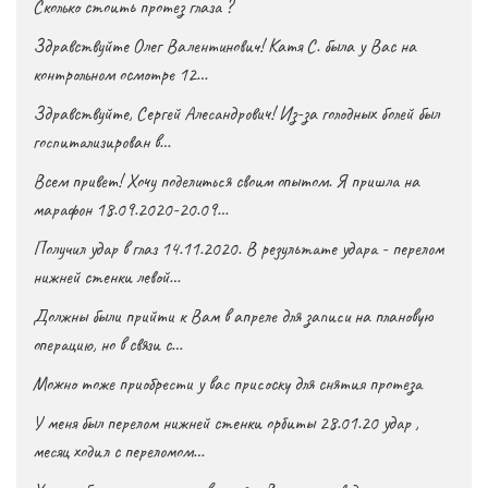
Сколько стоить протез глаза ?
Здравствуйте Олег Валентинович! Катя С. была у Вас на
контрольном осмотре 12…
Здравствуйте, Сергей Алесандрович! Из-за голодных болей был
госпитализирован в…
Всем привет! Хочу поделиться своим опытом. Я пришла на
марафон 18.09.2020-20.09…
Получил удар в глаз 14.11.2020. В результате удара - перелом
нижней стенки левой…
Должны были прийти к Вам в апреле для записи на плановую
операцию, но в связи с…
Можно тоже приобрести у вас присоску для снятия протеза
У меня был перелом нижней стенки орбиты 28.01.20 удар ,
месяц ходил с переломом…