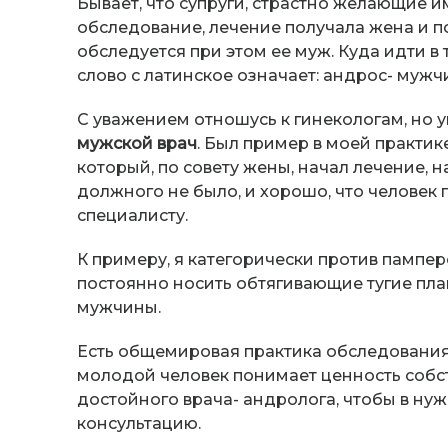
Бывает, что супруги, страстно желающие и
обследование, лечение получала жена и по
обследуется при этом ее муж. Куда идти в 
слово с латинское означает: андрос- мужчи
С уважением отношусь к гинекологам, но у
мужской врач
. Был пример в моей практик
который, по совету жены, начал лечение, 
должного не было, и хорошо, что человек
специалисту.
К примеру, я категорически против пампер
постоянно носить обтягивающие тугие плав
мужчины.
Есть общемировая практика обследования 
молодой человек понимает ценность собст
достойного врача- андролога, чтобы в н
консультацию.