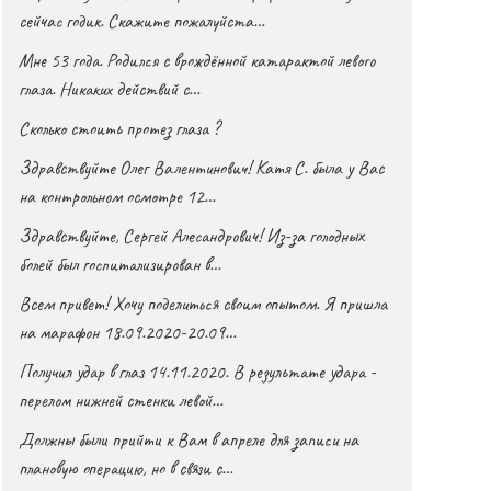
сейчас годик. Скажите пожалуйста…
Мне 53 года. Родился с врождённой катарактой левого
глаза. Никаких действий с…
Сколько стоить протез глаза ?
Здравствуйте Олег Валентинович! Катя С. была у Вас
на контрольном осмотре 12…
Здравствуйте, Сергей Алесандрович! Из-за голодных
болей был госпитализирован в…
Всем привет! Хочу поделиться своим опытом. Я пришла
на марафон 18.09.2020-20.09…
Получил удар в глаз 14.11.2020. В результате удара -
перелом нижней стенки левой…
Должны были прийти к Вам в апреле для записи на
плановую операцию, но в связи с…