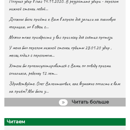
Получил удар в глаз 14.11.2020. В результате удара - перелом
нижней стенки левой…
Должны были прийти к Вам в апреле для записи на плановую
операцию, но в связи с…
Можно тоже приобрести у вас присоску для снятия протеза
У меня был перелом нижней стенки орбиты 28.01.20 удар ,
месяц ходил с переломом…
Хотели бы проконсультироваться с Вами по поводу приема
сонапакса, ребенку 12 лет…
Здравствуйте. Олег Валентинович, как возможно попасть к вам
на приём? Мы были у…
Читать больше
Читаем