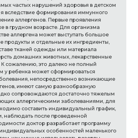
амых частых нарушений здоровья в детском
гия вследствие формирования иммунного
ление аллергенов. Первые проявления
же в грудном возрасте. Для организма
стве аллергена может выступать большое
е продукты и отдельные их ингредиенты,
оставе тканей одежды или материала
шерсть домашних животных, лекарственные
 К сожалению, это далеко не полный
ым у ребенка может сформироваться
заболевания, непосредственно возникающие
ргенов, имеют самую разнообразную
едко сопровождаются достаточно тяжелым
дающих аллергическими заболеваниями, для
ходимо составить индивидуальный график,
и, наблюдать после проведенной
ходимости доктор разработает программу
 индивидуальных особенностей маленького