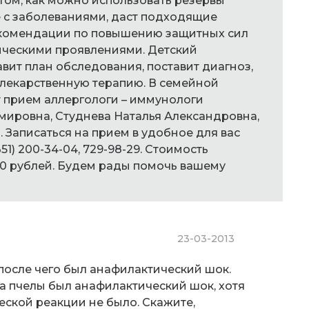
 том, как можно использовать резервы
 с заболеваниями, даст подходящие
комендации по повышению защитных сил
гическими проявлениями. Детский
вит план обследования, поставит диагноз,
 лекарственную терапию. В семейной
 прием аллергологи – иммунологи
ировна, Студнева Наталья Александровна,
 Записаться на прием в удобное для вас
1) 200-34-04, 729-98-29. Стоимость
50 рублей. Будем рады помочь вашему
23-03-2013
после чего был анафилактический шок.
са пчелы был анафилактический шок, хотя
еской реакции не было. Скажите,