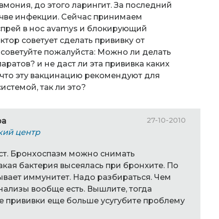
вмония, до этого ларингит. За последний
очве инфекции. Сейчас принимаем
 спрей в нос avamys и блокирующий
октор советует сделать прививку от
советуйте пожалуйста: Можно ли делать
аратов? и не даст ли эта прививка каких
 что эту вакцинацию рекомендуют для
истемой, так ли это?
27-10-2010
ра
кий центр
аст. Бронхоспазм можно снимать
акая бактерия высеялась при бронхите. По
ывает иммунитет. Надо разбираться. Чем
ализы вообще есть. Вышлите, тогда
е прививки еще больше усугубите проблему