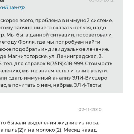
03-05-2012
ра
кий центр
, скорее всего, проблема в иммуной системе.
тому заочно ничего сказать нельзя, надо
р. Мы бы, в данной ситуации, посоветовали
методу Фолля, где мы попробуем найти
также подобрать индивидуальное лечение.
е Магнитогорске, ул. Ленинградская, 3.
5, тел. для справок 8(3519)418-999. Стоимость
жалению, мы не знаем есть ли такие услуги.
али сдать иммунный анализ ЭЛИ-Висцеро
нас, а почитать о нем, набрав, ЭЛИ-Тесты.
02-11-2010
асто бывали выделения жидкие из носа.
 пыль(2)и на молоко(2). Месяц назад