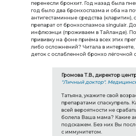
перенесли бронхит. Год назад была пне
год было два бронхоспазма и оба на п
антигестаминные средства (кларитин),
препарат от бронхоспазмоа singulair. Д
инфлюэнци (проживаем в Тайланде). По
прививку на фоне приёма всех этих преп
либо осложнений? Читала в интернете,
деток с ослабленной бронхо лёгочной с
Громова Т.В., директор цент
"Личный доктор". Медицинс
Татьяна, укажите свой возр
препаратами спаскупрель. К
всей вероятности не срабат
болела Ваша мама? Какие ан
подскажем. Без них Вы посл
с иммунитетом.