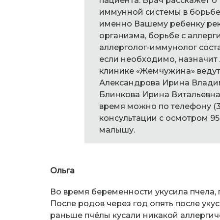
пациента. Врач расскажет о
иммунной системы в борьбе
именно Вашему ребенку ре
организма, борьбе с аллер
аллерголог-иммунолог соста
если необходимо, назначит
клинике «Жемчужина» ведут
Александрова Ирина Владим
Блинкова Ирина Витальевна.
время можно по телефону (35
консультации с осмотром 9
малышу.
Ольга
Во время беременности укусила пчела, 
После родов через год опять после уку
раньше пчёлы кусали никакой аллергич