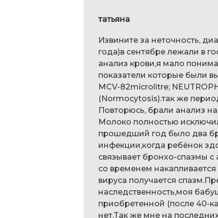
татьяна
Извините за неточность, ди
года)в сентябре лежали в г
анализ крови,я мало поним
показатели которые были в
MCV-82microlitre; NEUTROP
(Normocytosis).так же пери
Повторюсь, брали анализ на 
Молоко полностью исключили
прошедший год было два бро
инфекции,когда ребёнок зд
связывает бронхо-спазмы с 
со временем накапливается
вируса получается спазм.Пр
наследственность,моя бабу
приобретенной (после 40-ка 
нет.Так же мне на последни