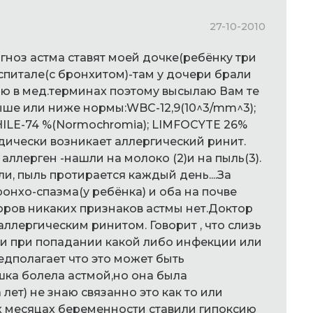
27-10-2010
агноз астма ставят моей дочке(ребёнку три
оспитале(с бронхитом)-там у дочери брали
аю в мед.терминах поэтому высылаю Вам те
ыше или ниже нормы:WBC-12,9(10^3/mm^3);
HILE-74 %(Normochromia); LIMFOCYTE 26%
одически возникает аллергический ринит.
аллерген -нашли на молоко (2)и на пыль(3).
, пыль протирается каждый день....За
нхо-спазма(у ребёнка) и оба на почве
оров никаких признаков астмы нет.Доктор
аллергическим ринитом. Говорит , что слизь
 и при попадании какой либо инфекции или
едполагает что это может быть
шка болела астмой,но она была
лет) не знаю связанно это как то или
х месяцах беременности ставили гипоксию