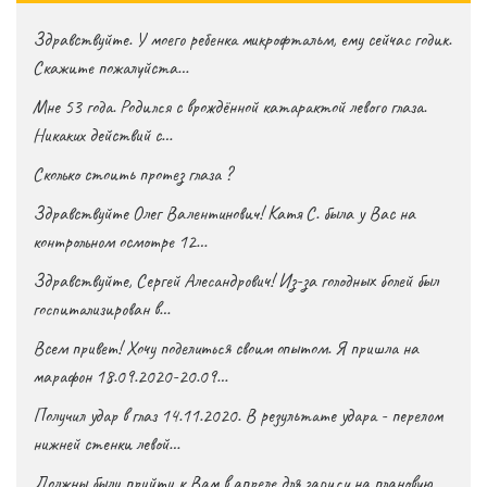
Здравствуйте. У моего ребенка микрофтальм, ему сейчас годик.
Скажите пожалуйста…
Мне 53 года. Родился с врождённой катарактой левого глаза.
Никаких действий с…
Сколько стоить протез глаза ?
Здравствуйте Олег Валентинович! Катя С. была у Вас на
контрольном осмотре 12…
Здравствуйте, Сергей Алесандрович! Из-за голодных болей был
госпитализирован в…
Всем привет! Хочу поделиться своим опытом. Я пришла на
марафон 18.09.2020-20.09…
Получил удар в глаз 14.11.2020. В результате удара - перелом
нижней стенки левой…
Должны были прийти к Вам в апреле для записи на плановую