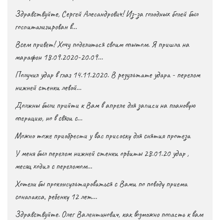
Здравствуйте, Сергей Алесандрович! Из-за голодных болей был
госпитализирован в…
Всем привет! Хочу поделиться своим опытом. Я пришла на
марафон 18.09.2020-20.09…
Получил удар в глаз 14.11.2020. В результате удара - перелом
нижней стенки левой…
Должны были прийти к Вам в апреле для записи на плановую
операцию, но в связи с…
Можно тоже приобрести у вас присоску для снятия протеза
У меня был перелом нижней стенки орбиты 28.01.20 удар ,
месяц ходил с переломом…
Хотели бы проконсультироваться с Вами по поводу приема
сонапакса, ребенку 12 лет…
Здравствуйте. Олег Валентинович, как возможно попасть к вам