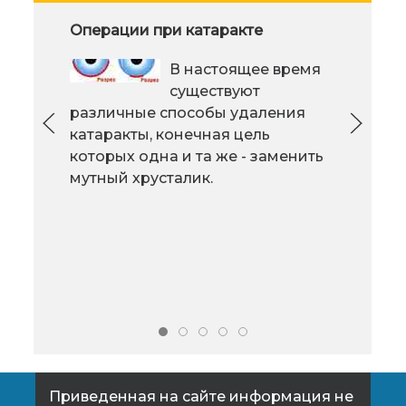
Совместные усилия врача и
Операции при катаракте
Прос
пациента при диабете
важ
В настоящее время
Хотя сахарный диабет пока еще
существуют
не излечим, он может
различные способы удаления
контролироваться. Вы можете
катаракты, конечная цель
жить полноценной жизнью,
нор
которых одна и та же - заменить
делающим то, что Вам нравится
дост
мутный хрусталик.
делать, идущим туда, куда вам
воз
хочется идти, если следовать
мужч
рекомендуемой программе
и м
лечения.
нор
Приведенная на сайте информация не