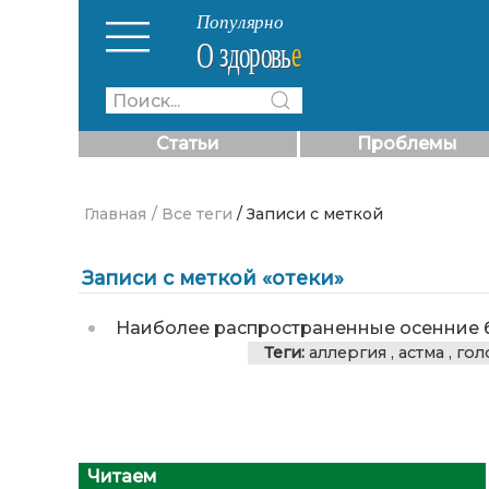
Статьи
Проблемы
Главная
/ Все теги
/ Записи с меткой
Записи с меткой «отеки»
Наиболее распространенные осенние 
Теги:
аллергия
,
астма
,
гол
Читаем