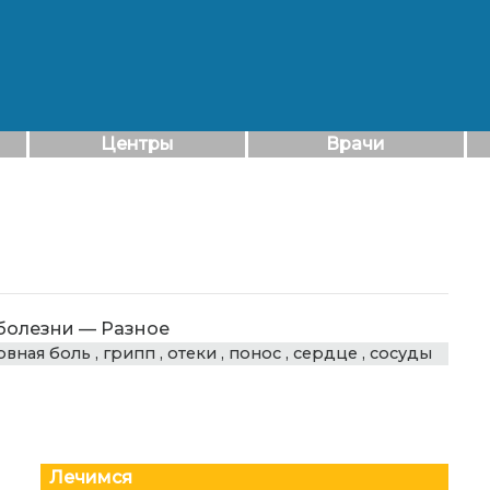
Центры
Врачи
болезни
—
Разное
овная боль
,
грипп
,
отеки
,
понос
,
сердце
,
сосуды
Лечимся