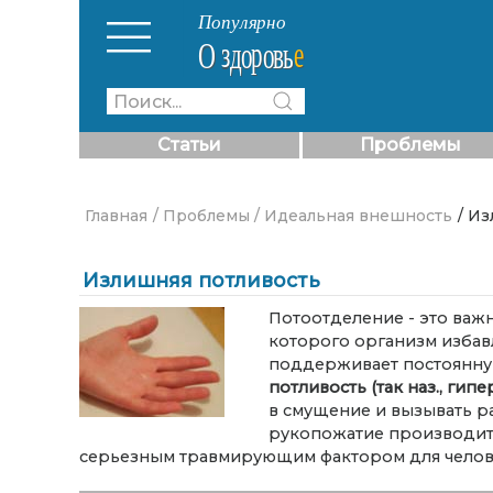
Статьи
Проблемы
Главная
/ Проблемы
/ Идеальная внешность
/ И
Излишняя потливость
Потоотделение - это важ
которого организм избав
поддерживает постоянную
потливость (так наз., гип
в смущение и вызывать р
рукопожатие производит 
серьезным травмирующим фактором для челов