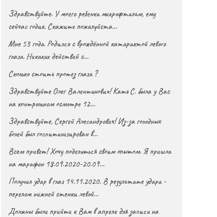
Здравствуйте. У моего ребенка микрофтальм, ему
сейчас годик. Скажите пожалуйста…
Мне 53 года. Родился с врождённой катарактой левого
глаза. Никаких действий с…
Сколько стоить протез глаза ?
Здравствуйте Олег Валентинович! Катя С. была у Вас
на контрольном осмотре 12…
Здравствуйте, Сергей Алесандрович! Из-за голодных
болей был госпитализирован в…
Всем привет! Хочу поделиться своим опытом. Я пришла
на марафон 18.09.2020-20.09…
Получил удар в глаз 14.11.2020. В результате удара -
перелом нижней стенки левой…
Должны были прийти к Вам в апреле для записи на