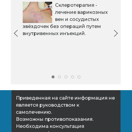
В лечебной гимнастике плавание
Склеротерапия -
Сам
находит широкое применение
лечение варикозных
в в
для профилактики лечения
вен и сосудистых
быст
различных нарушений в осанке
звёздочек без операций путем
вос
детей.
внутривенных инъекций.
рабо
Приведенная на сайте информация не
является руководством к
самолечению.
Возможны противопоказания.
Необходима консультация