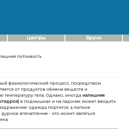
Центры
Врачи
злишняя потливость
ный физиологический процесс, посредством
ляется от продуктов обмена веществ и
 температуру тела. Однако, иногда
излишняя
ергидроз)
в подмышках и на ладонях может вводить
аздражение: одежда портится, а липкое
дурное впечатление - это может являться
ека.