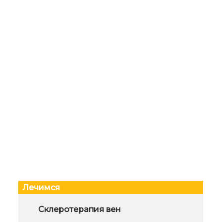
Лечимся
Плавание и закаливание детей
Склеротерапия вен
Отда
мас