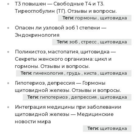
Т3 повышен
—
Свободные Т4 и Т3.
Тиреоглобулин (ТГ). Отзывы и вопросы.
Теги:
гормоны
,
щитовидка
Опасен ли узловой зоб 1 степени
—
Эндокринология
Теги:
зоб
,
стресс
,
щитовидка
Поликистоз, мастопатия, щитовидка
—
Секреты женского организма: цикл и
гормоны. Отзывы и вопросы.
Теги:
гинекология
,
грудь
,
киста
,
щитовидка
Гипотериоз, депрессия
—
Гормоны
щитовидной железы. Отзывы и вопросы.
Теги:
гипотериоз
,
депрессия
,
щитовидка
Интеграция медицины при заболевании
щитовидной железы
—
Медицинские
новости мира
Теги:
щитовидка