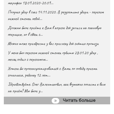
марафон 18.09.2020-20.09…
Получил удар в глаз 14.11.2020. В результате удара - перелом
нижней стенки левой…
Должны были прийти к Вам в апреле для записи на плановую
операцию, но в связи с…
Можно тоже приобрести у вас присоску для снятия протеза
У меня был перелом нижней стенки орбиты 28.01.20 удар ,
месяц ходил с переломом…
Хотели бы проконсультироваться с Вами по поводу приема
сонапакса, ребенку 12 лет…
Здравствуйте. Олег Валентинович, как возможно попасть к вам
на приём? Мы были у…
Читать больше