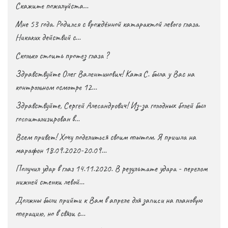
Скажите пожалуйста…
Мне 53 года. Родился с врождённой катарактой левого глаза.
Никаких действий с…
Сколько стоить протез глаза ?
Здравствуйте Олег Валентинович! Катя С. была у Вас на
контрольном осмотре 12…
Здравствуйте, Сергей Алесандрович! Из-за голодных болей был
госпитализирован в…
Всем привет! Хочу поделиться своим опытом. Я пришла на
марафон 18.09.2020-20.09…
Получил удар в глаз 14.11.2020. В результате удара - перелом
нижней стенки левой…
Должны были прийти к Вам в апреле для записи на плановую
операцию, но в связи с…