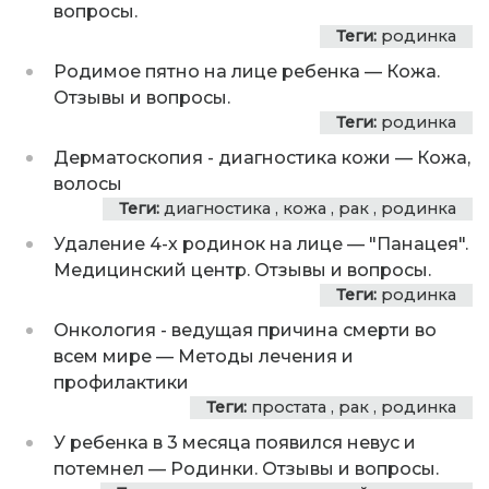
вопросы.
Теги:
родинка
Родимое пятно на лице ребенка
—
Кожа.
Отзывы и вопросы.
Теги:
родинка
Дерматоскопия - диагностика кожи
—
Кожа,
волосы
Теги:
диагностика
,
кожа
,
рак
,
родинка
Удаление 4-х родинок на лице
—
"Панацея".
Медицинский центр. Отзывы и вопросы.
Теги:
родинка
Онкология - ведущая причина смерти во
всем мире
—
Методы лечения и
профилактики
Теги:
простата
,
рак
,
родинка
У ребенка в 3 месяца появился невус и
потемнел
—
Родинки. Отзывы и вопросы.