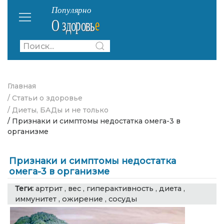
Главная
/ Статьи о здоровье
/ Диеты, БАДы и не только
/ Признаки и симптомы недостатка омега-3 в
организме
Признаки и симптомы недостатка
омега-3 в организме
Теги:
артрит
,
вес
,
гиперактивность
,
диета
,
иммунитет
,
ожирение
,
сосуды