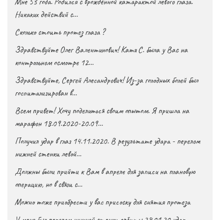
Мне 53 года. Родился с врождённой катарактой левого глаза.
Никаких действий с…
Сколько стоить протез глаза ?
Здравствуйте Олег Валентинович! Катя С. была у Вас на
контрольном осмотре 12…
Здравствуйте, Сергей Алесандрович! Из-за голодных болей был
госпитализирован в…
Всем привет! Хочу поделиться своим опытом. Я пришла на
марафон 18.09.2020-20.09…
Получил удар в глаз 14.11.2020. В результате удара - перелом
нижней стенки левой…
Должны были прийти к Вам в апреле для записи на плановую
операцию, но в связи с…
Можно тоже приобрести у вас присоску для снятия протеза
У меня был перелом нижней стенки орбиты 28.01.20 удар ,