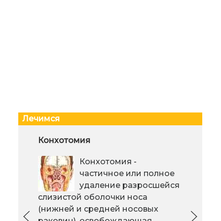
Лечимся
Психологический аспект
Конхотомия
Био
увеличения груди
инн
Конхотомия -
омо
Для женской
частичное или полное
самооценки
удаление разросшейся
состояние груди имеет
слизистой оболочки носа
немаловажное значение. Видимо
(нижней и средней носовых
поэтому одной из самых
раковин), освобождающая