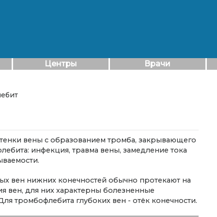
Центры
Врачи
лебит
стенки вены с образованием тромба, закрывающего
лебита: инфекция, травма вены, замедление тока
ываемости.
х вен нижних конечностей обычно протекают на
я вен, для них характерны болезненные
Для тромбофлебита глубоких вен - отёк конечности.