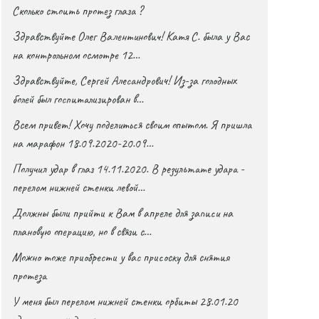
Сколько стоить протез глаза ?
Здравствуйте Олег Валентинович! Катя С. была у Вас
на контрольном осмотре 12…
Здравствуйте, Сергей Алесандрович! Из-за голодных
болей был госпитализирован в…
Всем привет! Хочу поделиться своим опытом. Я пришла
на марафон 18.09.2020-20.09…
Получил удар в глаз 14.11.2020. В результате удара -
перелом нижней стенки левой…
Должны были прийти к Вам в апреле для записи на
плановую операцию, но в связи с…
Можно тоже приобрести у вас присоску для снятия
протеза
У меня был перелом нижней стенки орбиты 28.01.20