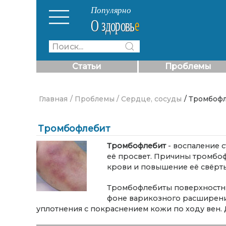
Статьи
Проблемы
Главная
/ Проблемы
/ Сердце, сосуды
/ Тромбоф
Тромбофлебит
Тромбофлебит
- воспаление 
её просвет. Причины тромбоф
крови и повышение её свёрт
Тромбофлебиты поверхностны
фоне варикозного расширени
уплотнения с покраснением кожи по ходу вен. 