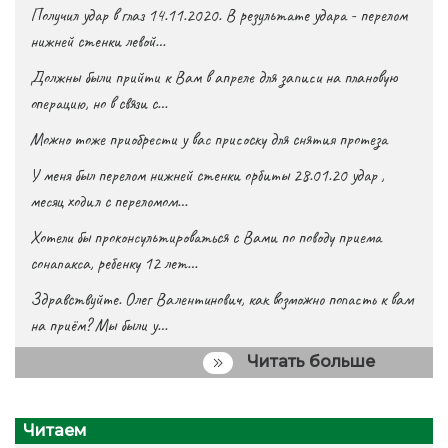
Получил удар в глаз 14.11.2020. В результате удара - перелом
нижней стенки левой…
Должны были прийти к Вам в апреле для записи на плановую
операцию, но в связи с…
Можно тоже приобрести у вас присоску для снятия протеза
У меня был перелом нижней стенки орбиты 28.01.20 удар ,
месяц ходил с переломом…
Хотели бы проконсультироваться с Вами по поводу приема
сонапакса, ребенку 12 лет…
Здравствуйте. Олег Валентинович, как возможно попасть к вам
на приём? Мы были у…
Читать больше
Читаем