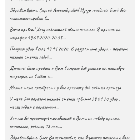
Здравствуйте, Сергей Алесандрович! Из-за голодных болей был
госпитализирован в…
Всем привет! Хочу поделиться своим опытом. Я пришла на
марафон 18.09.2020-20.09…
Получил удар в глаз 14.11.2020. В результате удара - перелом
нижней стенки левой…
Должны были прийти к Вам в апреле для записи на плановую
операцию, но в связи с…
Можно тоже приобрести у вас присоску для снятия протеза
У меня был перелом нижней стенки орбиты 28.01.20 удар ,
месяц ходил с переломом…
Хотели бы проконсультироваться с Вами по поводу приема
сонапакса, ребенку 12 лет…
Здравствуйте. Олег Валентинович, как возможно попасть к вам