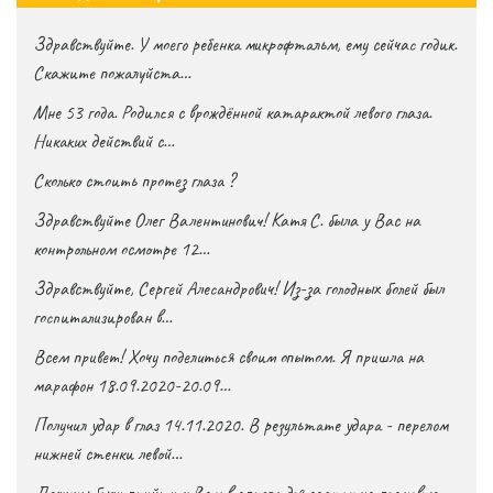
Здравствуйте. У моего ребенка микрофтальм, ему сейчас годик.
Скажите пожалуйста…
Мне 53 года. Родился с врождённой катарактой левого глаза.
Никаких действий с…
Сколько стоить протез глаза ?
Здравствуйте Олег Валентинович! Катя С. была у Вас на
контрольном осмотре 12…
Здравствуйте, Сергей Алесандрович! Из-за голодных болей был
госпитализирован в…
Всем привет! Хочу поделиться своим опытом. Я пришла на
марафон 18.09.2020-20.09…
Получил удар в глаз 14.11.2020. В результате удара - перелом
нижней стенки левой…
Должны были прийти к Вам в апреле для записи на плановую