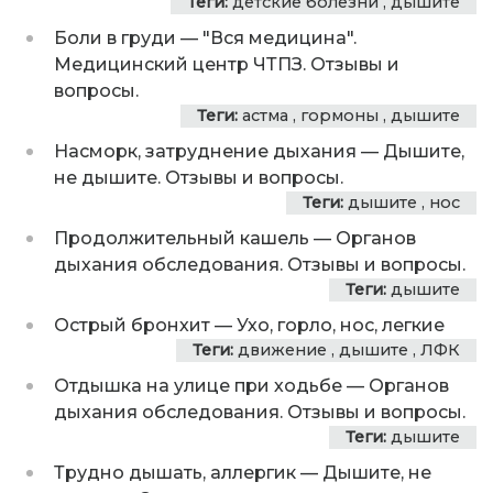
Теги:
детские болезни
,
дышите
Боли в груди
—
"Вся медицина".
Медицинский центр ЧТПЗ. Отзывы и
вопросы.
Теги:
астма
,
гормоны
,
дышите
Насморк, затруднение дыхания
—
Дышите,
не дышите. Отзывы и вопросы.
Теги:
дышите
,
нос
Продолжительный кашель
—
Органов
дыхания обследования. Отзывы и вопросы.
Теги:
дышите
Острый бронхит
—
Ухо, горло, нос, легкие
Теги:
движение
,
дышите
,
ЛФК
Отдышка на улице при ходьбе
—
Органов
дыхания обследования. Отзывы и вопросы.
Теги:
дышите
Трудно дышать, аллергик
—
Дышите, не