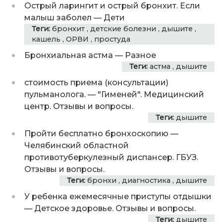
Острый ларингит и острый бронхит. Если
малыш заболел
—
Дети
Теги:
бронхит
,
детские болезни
,
дышите
,
кашель
,
ОРВИ
,
простуда
Бронхиальная астма
—
Разное
Теги:
астма
,
дышите
стоимость приема (консультации)
пульманолога.
—
"Гименей". Медицинский
центр. Отзывы и вопросы.
Теги:
дышите
Пройти бесплатно бронхоскопию
—
Челябинский областной
противотуберкулезный диспансер. ГБУЗ.
Отзывы и вопросы.
Теги:
бронхи
,
диагностика
,
дышите
У ребенка ежемесячные приступы отдышки
—
Детское здоровье. Отзывы и вопросы.
Теги:
дышите