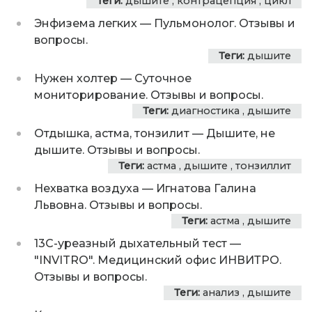
Теги:
дышите
,
контрацепция
,
цикл
Энфизема легких
—
Пульмонолог. Отзывы и
вопросы.
Теги:
дышите
Нужен холтер
—
Суточное
мониторирование. Отзывы и вопросы.
Теги:
диагностика
,
дышите
Отдышка, астма, тонзилит
—
Дышите, не
дышите. Отзывы и вопросы.
Теги:
астма
,
дышите
,
тонзиллит
Нехватка воздуха
—
Игнатова Галина
Львовна. Отзывы и вопросы.
Теги:
астма
,
дышите
13С-уреазный дыхательный тест
—
"INVITRO". Медицинский офис ИНВИТРО.
Отзывы и вопросы.
Теги:
анализ
,
дышите